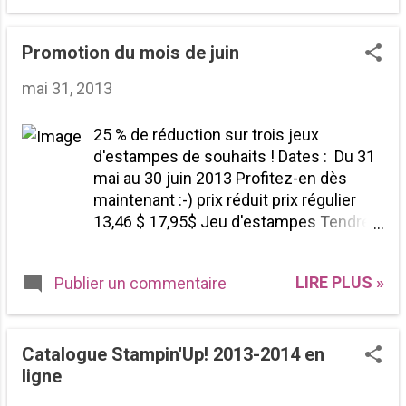
démonstration des jeux d'étampes
en polymère Cliquez sur les liens
pour plus de détails : 133452 Jeu
Promotion du mois de juin
d’estampes en résine Wanderlust
mai 31, 2013
$16.95 Et voyez ceux qui sont
toujours disponible 133450 Jeu
25 % de réduction sur trois jeux
d’estampes en résine Show & Tell 1
d'estampes de souhaits ! Dates : Du 31
$16.95 133481 Jeu d’estampes en
mai au 30 juin 2013 Profitez-en dès
résine Show & Tell 2 $16.95 133411
maintenant :-) prix réduit prix régulier
Jeu d’estampes Bombs Away
13,46 $ 17,95$ Jeu d'estampes Tendres
Birthday en résine 16,95 $ 132956
basiques à montage clair 128225
Jeu d’estampes Designer en résine
19,46 $ 25,95 $ Jeu d'estampes
$16.95 Vous pouvez me contacter
LIRE PLUS »
Publier un commentaire
Quelques lignes à montage clair 125682
en tout temps pour une commande,
16,46 $ 21,95 $ Jeu d'estampes Sassy
je peux livrer partout au Canada. J'ai
Salutations à montage clair 126707
des clientes qui proviennent de
Vous pouvez me contacter : 819-751-
Catalogue Stampin'Up! 2013-2014 en
l'Outaouais...
0940 isabelle@scrapbooktoujours.com
ligne