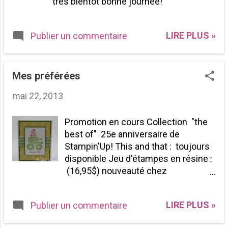
très bientôt bonne journée!
LIRE PLUS »
Publier un commentaire
Mes préférées
mai 22, 2013
Promotion en cours Collection "the
best of" 25e anniversaire de
Stampin'Up! This and that : toujours
disponible Jeu d'étampes en résine :
(16,95$) nouveauté chez
Stampin'Up! (lettre) Jeu d'étampes
en résine : Show and tell 1 et 2 Liste
LIRE PLUS »
Publier un commentaire
des retirés Bon mercredi matin à
vous toutes Je montre encore une