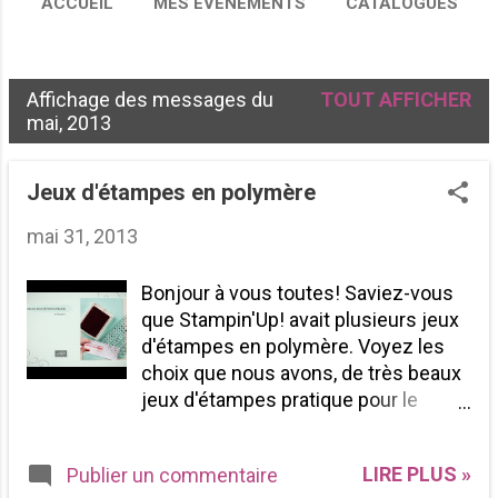
ACCUEIL
MES ÉVÉNEMENTS
CATALOGUES
ÉQUIPE CRÉATIVE
PLUS…
COMMANDER
Affichage des messages du
TOUT AFFICHER
M
mai, 2013
e
s
Jeux d'étampes en polymère
s
mai 31, 2013
a
Bonjour à vous toutes! Saviez-vous
g
que Stampin'Up! avait plusieurs jeux
e
d'étampes en polymère. Voyez les
s
choix que nous avons, de très beaux
jeux d'étampes pratique pour le
scrapbooking. Et il y en a maintenant
un nouveau, je vous montre à
LIRE PLUS »
Publier un commentaire
l'instant. Et voici une petite