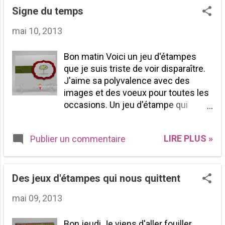
Signe du temps
mai 10, 2013
Bon matin Voici un jeu d'étampes
que je suis triste de voir disparaître.
J'aime sa polyvalence avec des
images et des voeux pour toutes les
occasions. Un jeu d'étampe qui
convient très bien à une trousse de
débutante en scrapbooking. Vous
LIRE PLUS »
Publier un commentaire
avez un cadeau à faire à une
scrapbookeuse, c'est un très bon
cadeau. "Signes du temps" Cliquez
ICI pour voir la liste des retirés Pour
Des jeux d'étampes qui nous quittent
une commande 819-751-0940
mai 09, 2013
isabelle@scrapbooktoujours.com
Passez une très belle journée!
Bon jeudi Je viens d'aller fouiller