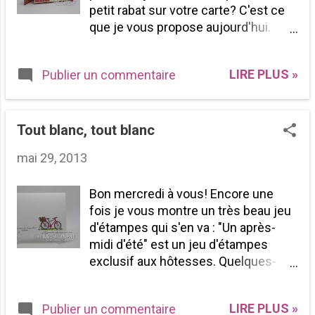
petit rabat sur votre carte? C'est ce
que je vous propose aujourd'hui.
Essayez la prochaine fois que vous
ferez une carte. Amusez-vous bien!
LIRE PLUS »
Publier un commentaire
Bonne fin de journée à vous toutes!
P.S. N'oubliez pas de venir me voir
samedi pour ma vente de garage et
aussi pour vous procurer votre
Tout blanc, tout blanc
nouvel exemplaire du catalogue
mai 29, 2013
Stampin'Up! 2013-2014
Bon mercredi à vous! Encore une
fois je vous montre un très beau jeu
d'étampes qui s'en va : "Un après-
midi d'été" est un jeu d'étampes
exclusif aux hôtesses. Quelques-
unes de mes clientes ont eu le
privilège de se le procurer, pourquoi
LIRE PLUS »
Publier un commentaire
pas vous? Il vous reste encore