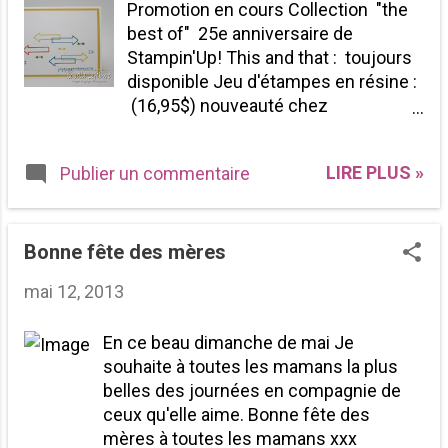
Promotion en cours Collection "the
copines toutes des mamans de
best of" 25e anniversaire de
jumeaux sortie hier matin à Québec
Stampin'Up! This and that : toujours
pour moi avec d'autres
disponible Jeu d'étampes en résine :
démonstratrices Stampin'Up! et un
(16,95$) nouveauté chez
petit tour chez David's tea avant de
Stampin'Up! (lettre) Jeu d'étampes
revenir à la maison... Bref un très
en résine : Show and tell 1 et 2 Liste
belle semaine, bien remplie pour moi!
LIRE PLUS »
Publier un commentaire
des retirés Bon lundi à vous toutes!
Et voici le projet du jour Une carte qui
Une nouveauté chez Stampin'up!
représente 2 belles nouveautés les
Les jeux d'étampes en résine Il en
nouvelles In Color 2013-2015 et le
existe 3 modèles différents à des
Bonne fête des mères
nouveau poinçon mosaïque Avez-
prix très compétitifs. Je ne
vous hâte de voir le catalogue? Il sera
mai 12, 2013
connaissais pas les jeux en résine
disponible très bientôt ...
et je suis agréablement surprise. Je
En ce beau dimanche de mai Je
vais même me procurer un autre jeu
souhaite à toutes les mamans la plus
pour plus de variétés. N'oubliez pas
belles des journées en compagnie de
d'aller consulter la liste des retirés
ceux qu'elle aime. Bonne fête des
mères à toutes les mamans xxx