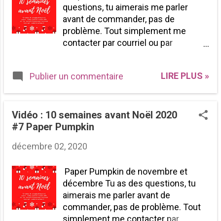
questions, tu aimerais me parler
ton engagement de 6 mois, tu reçois
avant de commander, pas de
en plus les primes d’hôtesses,
problème. Tout simplement me
minimum de 45$ de cadeau à
contacter par courriel ou par
dépenser. - Tout ça de chez toi dans
téléphone. BOUTIQUE EN LIGNE
le confort de tes pantoufles. - Où :
ISABELLE LEFEBVRE démonstratrice
dans un groupe privé ou tu vas
LIRE PLUS »
Publier un commentaire
indépendante Stampin'Up! *Le code
pouvoir échanger avec d’autres
d'hôtesse est à utiliser seulement
participantes. - Si tu as des amies
pour les commandes inférieurs à
c’est SUPER vous former un groupe
200$ par courriel :
Vidéo : 10 semaines avant Noël 2020
privé exclusif, si tu es seule pas de
isabelle@scrapbooktoujours.com
#7 Paper Pumpkin
problème y’a d’autres gentilles
par téléphone : 819-751-0940 Je
personnes qui sont comme toi. Vous
décembre 02, 2020
peux livrer partout au Canada Pour
allez former un super...
voir les catalogues en vigueur :
Paper Pumpkin de novembre et
Cliquez ICI
décembre Tu as des questions, tu
aimerais me parler avant de
commander, pas de problème. Tout
simplement me contacter par