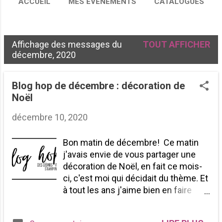
ACCUEIL
MES ÉVÉNEMENTS
CATALOGUES
ÉQUIPE CRÉATIVE
PLUS…
COMMANDER
Affichage des messages du
TOUT AFFICHER
M
décembre, 2020
e
s
Blog hop de décembre : décoration de
Noël
s
a
décembre 10, 2020
g
Bon matin de décembre! Ce matin
e
j'avais envie de vous partager une
s
décoration de Noël, en fait ce mois-
ci, c'est moi qui décidait du thème. Et
à tout les ans j'aime bien en faire
quelques'unes que je ressort année
après année. Quand je retrouve la