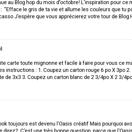
ue au Blog hop du mois d'octobre! L'inspiration pour ce 
 : ''Efface le gris de ta vie et allume les couleurs que tu po
casso J'espère que vous apprécierez votre tour de Blog 
isser des commentaires ça fait toujours plaisir à lire! Bo
 J'ai utilisé le SUPERBE lot Saisons colorées, je l'aime pa
ité. Pourquoi? Parce que nous pouvons l'utiliser tout au l
 les saisons et les voeux sont vraiment beaux et s'adapt
l
rs occasions. Lot Saisons Colorées N'oubliez surtout pas 
s de mes compagnes démonstratrices : France Labrecq
ite carte toute mignonne et facile à faire pour vous ce ma
e Alexe Guillemette Isabelle Lefebvre VOUS ÊTES ICI 
es instructions : 1. Coupez un carton rouge 6 po X 3po 2. P
te de 3x3 3. Coupez un carton blanc de 2 3/4po X 2 3/4po 
ouge Pour faire la petite boule de Noël 5. Poinçonnez 5 ro
 1 3/8 po) dans du papier à motif de Noël (parfait pour le
prendre n'importe lequel du moment que ça entre sur vo
 votre poinçon pétoncle aussi) 6. Pliez en 2 tout vos ron
moitié 8. Collez votre boule de Noël sur votre carte 9. De
oule 10. Estamper un voeux de Noël (vous pouvez aussi l'é
ok toujours est devenu l'Oasis créatif Mais pourquoi av
tre petite carte est terminé! Facile et avec un résultat é
 direz? C'est une très bonne question, parce que l'Oasi