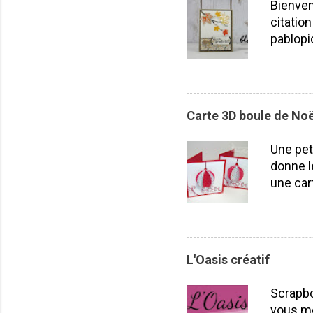
Bienven
citation
pablopi
nous la
toutes!
durabil
importe
Carte 3D boule de Noë
plusieu
projet
Une pet
Laflamm
donne l
une car
carton r
poinçon
pouvez 
essayer
L'Oasis créatif
par la 
votre b
Scrapbo
voilà vo
vous me