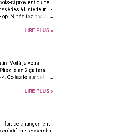
mois-ci provient d'une
ssèdes à l'intérieur!'' -
Hop! N'hésitez pas à
n Blog hop à vous
LIRE PLUS »
r sa polyvalence et sa
ong de l'année peu
ent facilement à
d'aller voir les beaux
ue Marika Lemay Anne
tin! Voilà je vous
Andrée Catudal ...
liez le en 2 ça fera
4. Collez le sur votre
nds (ici j'ai pris mon
LIRE PLUS »
s retailles) mais vous
tre carte (vous pouvez
ds 7. Collez vos ronds
ssinez une corde pour
crire à la main) Et
oir fait ce changement
patant! J'espère que
s créatif me ressemble