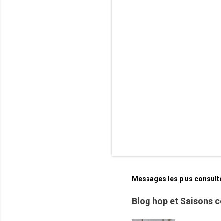
t
a
i
r
e
s
Messages les plus consult
Blog hop et Saisons c