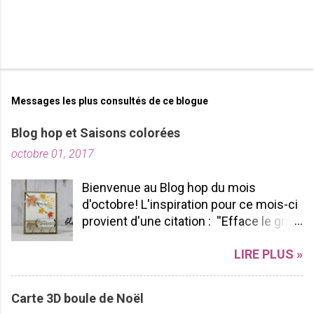
Messages les plus consultés de ce blogue
Blog hop et Saisons colorées
octobre 01, 2017
Bienvenue au Blog hop du mois
d'octobre! L'inspiration pour ce mois-ci
provient d'une citation : ''Efface le gris
de ta vie et allume les couleurs que tu
LIRE PLUS »
possèdes à l'intérieur!'' -pablopicasso
J'espère que vous apprécierez votre
tour de Blog Hop! N'hésitez pas à nous
Carte 3D boule de Noël
laisser des commentaires ça fait