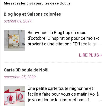
Messages les plus consultés de ce blogue
Blog hop et Saisons colorées
octobre 01, 2017
Bienvenue au Blog hop du mois
d'octobre! L'inspiration pour ce mois-ci
provient d'une citation : ''Efface le gris
de ta vie et allume les couleurs que tu
LIRE PLUS »
possèdes à l'intérieur!'' -pablopicasso
J'espère que vous apprécierez votre
tour de Blog Hop! N'hésitez pas à nous
Carte 3D boule de Noël
laisser des commentaires ça fait
novembre 25, 2009
toujours plaisir à lire! Bon Blog hop à
vous toutes! J'ai utilisé le SUPERBE lot
Une petite carte toute mignonne et
Saisons colorées, je l'aime par sa
facile à faire pour vous ce matin! Voilà
polyvalence et sa durabilité. Pourquoi?
je vous donne les instructions : 1.
Parce que nous pouvons l'utiliser tout
Coupez un carton rouge 6 po X 3po 2.