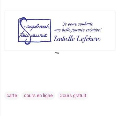
carte
cours en ligne
Cours gratuit
C
o