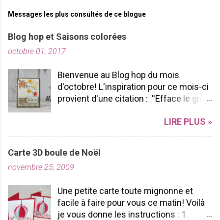
Messages les plus consultés de ce blogue
Blog hop et Saisons colorées
octobre 01, 2017
Bienvenue au Blog hop du mois
d'octobre! L'inspiration pour ce mois-ci
provient d'une citation : ''Efface le gris
de ta vie et allume les couleurs que tu
LIRE PLUS »
possèdes à l'intérieur!'' -pablopicasso
J'espère que vous apprécierez votre
tour de Blog Hop! N'hésitez pas à nous
Carte 3D boule de Noël
laisser des commentaires ça fait
novembre 25, 2009
toujours plaisir à lire! Bon Blog hop à
vous toutes! J'ai utilisé le SUPERBE lot
Une petite carte toute mignonne et
Saisons colorées, je l'aime par sa
facile à faire pour vous ce matin! Voilà
polyvalence et sa durabilité. Pourquoi?
je vous donne les instructions : 1.
Parce que nous pouvons l'utiliser tout