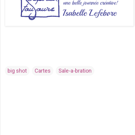
big shot
Cartes
Sale-a-bration
C
o
m
m
e
n