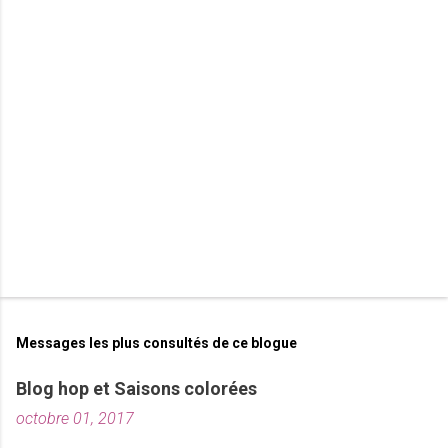
t
a
i
r
e
s
Messages les plus consultés de ce blogue
Blog hop et Saisons colorées
octobre 01, 2017