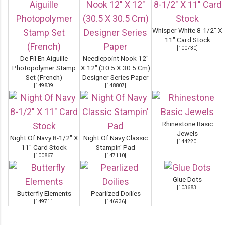
Whisper White 8-1/2" X
11" Card Stock
[
100730
]
De Fil En Aiguille
Needlepoint Nook 12"
Photopolymer Stamp
X 12" (30.5 X 30.5 Cm)
Set (French)
Designer Series Paper
[
149839
]
[
148807
]
Rhinestone Basic
Jewels
Night Of Navy 8-1/2" X
Night Of Navy Classic
[
144220
]
11" Card Stock
Stampin' Pad
[
100867
]
[
147110
]
Glue Dots
[
103683
]
Butterfly Elements
Pearlized Doilies
[
149711
]
[
146936
]