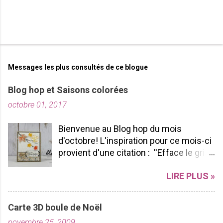
Messages les plus consultés de ce blogue
Blog hop et Saisons colorées
octobre 01, 2017
Bienvenue au Blog hop du mois
d'octobre! L'inspiration pour ce mois-ci
provient d'une citation : ''Efface le gris
de ta vie et allume les couleurs que tu
LIRE PLUS »
possèdes à l'intérieur!'' -pablopicasso
J'espère que vous apprécierez votre
tour de Blog Hop! N'hésitez pas à nous
Carte 3D boule de Noël
laisser des commentaires ça fait
novembre 25, 2009