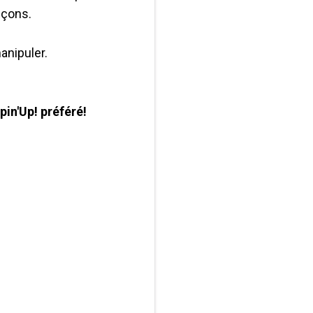
inçons.
manipuler.
in'Up! préféré!