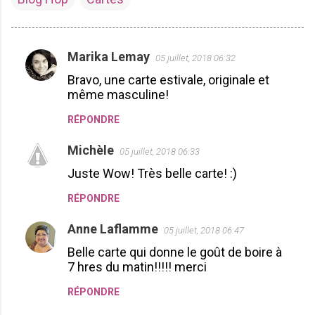
Marika Lemay
05 juillet, 2018 06:32
C
Bravo, une carte estivale, originale et
o
même masculine!
m
RÉPONDRE
m
e
Michèle
05 juillet, 2018 06:33
n
Juste Wow! Très belle carte! :)
t
RÉPONDRE
a
i
Anne Laflamme
05 juillet, 2018 06:47
r
Belle carte qui donne le goût de boire à
e
7 hres du matin!!!!! merci
s
RÉPONDRE