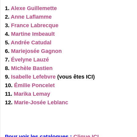
1.
Alexe Guillemette
2.
Anne Laflamme
3.
France Labrecque
4.
Martine Imbeault
5.
Andrée Catudal
6.
Mariejosée Gagnon
7.
Évelyne Lauzé
8.
Michèle Bastien
9.
Isabelle Lefebvre
(vous êtes ICI)
10.
Émilie Poncelet
11.
Marika Lemay
12.
Marie-Josée Leblanc
Pour voir les catalogues :
Clique ICI