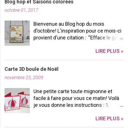
Blog hop et Saisons colorées
u
octobre 01, 2017
n
c
o
Bienvenue au Blog hop du mois
m
d'octobre! L'inspiration pour ce mois-ci
m
provient d'une citation : ''Efface le gris
e
de ta vie et allume les couleurs que tu
n
LIRE PLUS »
possèdes à l'intérieur!'' -pablopicasso
t
J'espère que vous apprécierez votre
a
tour de Blog Hop! N'hésitez pas à nous
i
Carte 3D boule de Noël
r
laisser des commentaires ça fait
e
novembre 25, 2009
toujours plaisir à lire! Bon Blog hop à
vous toutes! J'ai utilisé le SUPERBE lot
Une petite carte toute mignonne et
Saisons colorées, je l'aime par sa
facile à faire pour vous ce matin! Voilà
polyvalence et sa durabilité. Pourquoi?
je vous donne les instructions : 1.
Parce que nous pouvons l'utiliser tout
Coupez un carton rouge 6 po X 3po 2.
au long de l'année peu importe les
LIRE PLUS »
Pliez le en 2 ça fera une carte de 3x3 3.
saisons et les voeux sont vraiment
Coupez un carton blanc de 2 3/4po X 2
beaux et s'adaptent facilement à