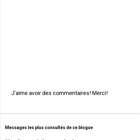
J'aime avoir des commentaires! Merci!
P
u
b
l
i
Messages les plus consultés de ce blogue
e
r