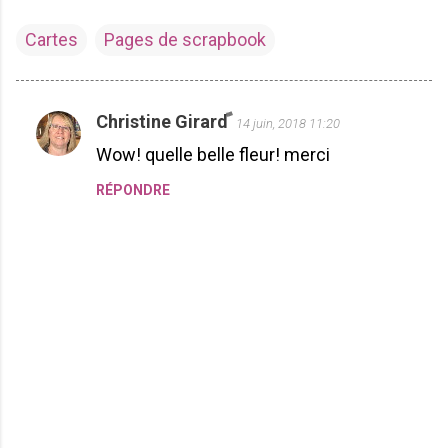
Cartes
Pages de scrapbook
Christine Girard
14 juin, 2018 11:20
C
Wow! quelle belle fleur! merci
o
m
RÉPONDRE
m
e
n
t
a
i
r
e
s