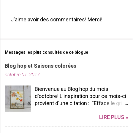
J'aime avoir des commentaires! Merci!
P
u
b
l
i
Messages les plus consultés de ce blogue
e
r
Blog hop et Saisons colorées
u
octobre 01, 2017
n
c
o
Bienvenue au Blog hop du mois
m
d'octobre! L'inspiration pour ce mois-ci
m
provient d'une citation : ''Efface le gris
e
de ta vie et allume les couleurs que tu
n
LIRE PLUS »
possèdes à l'intérieur!'' -pablopicasso
t
J'espère que vous apprécierez votre
a
tour de Blog Hop! N'hésitez pas à nous
i