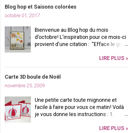
Blog hop et Saisons colorées
octobre 01, 2017
Bienvenue au Blog hop du mois
d'octobre! L'inspiration pour ce mois-ci
provient d'une citation : ''Efface le gris
de ta vie et allume les couleurs que tu
LIRE PLUS »
possèdes à l'intérieur!'' -pablopicasso
J'espère que vous apprécierez votre
tour de Blog Hop! N'hésitez pas à nous
Carte 3D boule de Noël
laisser des commentaires ça fait
novembre 25, 2009
toujours plaisir à lire! Bon Blog hop à
vous toutes! J'ai utilisé le SUPERBE lot
Une petite carte toute mignonne et
Saisons colorées, je l'aime par sa
facile à faire pour vous ce matin! Voilà
polyvalence et sa durabilité. Pourquoi?
je vous donne les instructions : 1.
Parce que nous pouvons l'utiliser tout
Coupez un carton rouge 6 po X 3po 2.
au long de l'année peu importe les
LIRE PLUS »
Pliez le en 2 ça fera une carte de 3x3 3.
saisons et les voeux sont vraiment