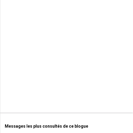
m
e
n
t
a
i
r
e
s
Messages les plus consultés de ce blogue