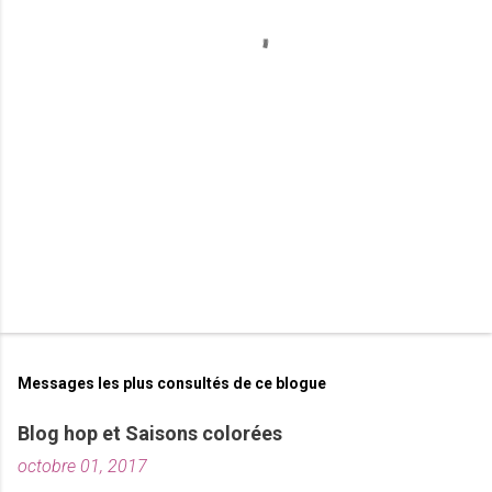
t
a
i
r
e
s
Messages les plus consultés de ce blogue
Blog hop et Saisons colorées
octobre 01, 2017