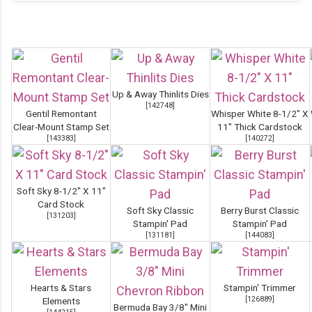
Up & Away Thinlits Dies
[
142748
]
Gentil Remontant
Whisper White 8-1/2" X
Clear-Mount Stamp Set
11" Thick Cardstock
[
143383
]
[
140272
]
Soft Sky 8-1/2" X 11"
Card Stock
Soft Sky Classic
Berry Burst Classic
[
131203
]
Stampin' Pad
Stampin' Pad
[
131181
]
[
144083
]
Hearts & Stars
Stampin' Trimmer
[
126889
]
Elements
Bermuda Bay 3/8" Mini