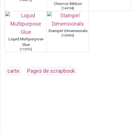
[
144215
]
Chevron Ribbon
[
144198
]
Stampin' Dimensionals
[
104430
]
Liquid Multipurpose
Glue
[
110755
]
carte
Pages de scrapbook
C
o
m
m
e
n