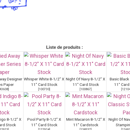
Liste de produits :
way Designer
Whisper White 8-1/2" X
Night Of Navy 8-1/2" X
Basic Black
es Paper
11" Card Stock
11" Card Stock
11" Card
43608
]
[
100730
]
[
100867
]
[
1210
digo 8-1/2" X
Pool Party 8-1/2" X
Mint Macaron 8-1/2" X
Night Of Nav
ard Stock
11" Card Stock
11" Cardstock
Stampin
22923
]
[
122924
]
[
138337
]
[
1269