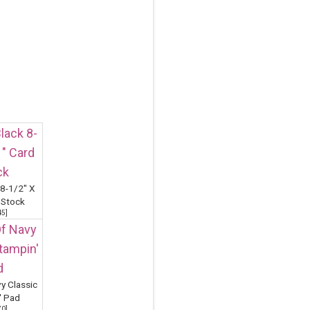
 8-1/2" X
 Stock
45
]
y Classic
' Pad
70
]