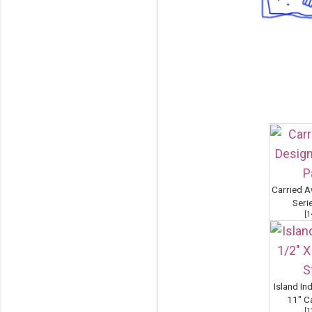
Carried A
Seri
[
1
Island In
11" C
[
1