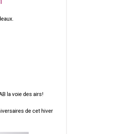
CI
deaux.
B la voie des airs!
iversaires de cet hiver