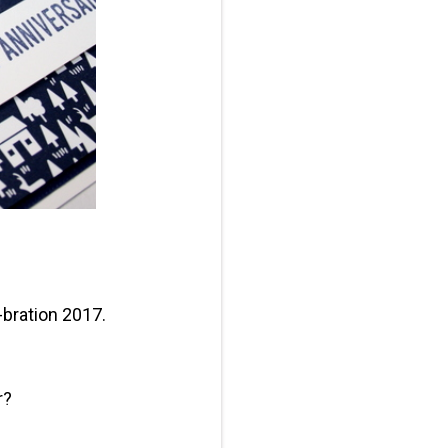
a-bration 2017.
r?