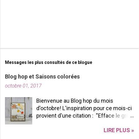
s
Messages les plus consultés de ce blogue
Blog hop et Saisons colorées
octobre 01, 2017
Bienvenue au Blog hop du mois
d'octobre! L'inspiration pour ce mois-ci
provient d'une citation : ''Efface le gris
de ta vie et allume les couleurs que tu
LIRE PLUS »
possèdes à l'intérieur!'' -pablopicasso
J'espère que vous apprécierez votre