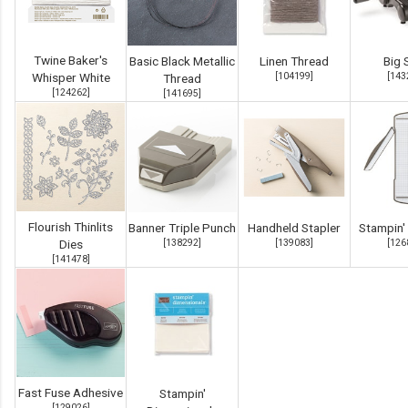
Twine Baker's
Basic Black Metallic
Linen Thread
Big 
Whisper White
[
104199
]
[
143
Thread
[
124262
]
[
141695
]
Flourish Thinlits
Banner Triple Punch
Handheld Stapler
Stampin'
Dies
[
138292
]
[
139083
]
[
126
[
141478
]
Fast Fuse Adhesive
Stampin'
[
129026
]