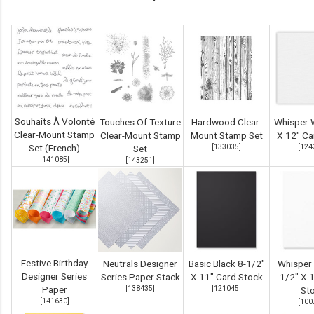
Souhaits À Volonté
Touches Of Texture
Hardwood Clear-
Whisper 
Clear-Mount Stamp
Clear-Mount Stamp
Mount Stamp Set
X 12" Ca
Set (French)
[
133035
]
[
124
Set
[
141085
]
[
143251
]
Festive Birthday
Neutrals Designer
Basic Black 8-1/2"
Whisper 
Designer Series
Series Paper Stack
X 11" Card Stock
1/2" X 
Paper
[
138435
]
[
121045
]
St
[
141630
]
[
100