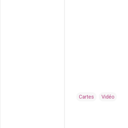
Cartes
Vidéo
C
o