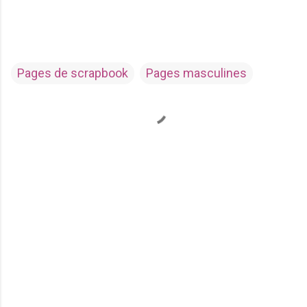
Pages de scrapbook
Pages masculines
C
o
m
m
e
n
t
a
i
r
e