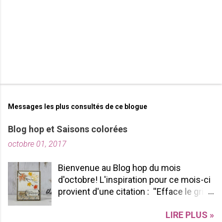
s
Messages les plus consultés de ce blogue
Blog hop et Saisons colorées
octobre 01, 2017
Bienvenue au Blog hop du mois
d'octobre! L'inspiration pour ce mois-ci
provient d'une citation : ''Efface le gris
de ta vie et allume les couleurs que tu
LIRE PLUS »
possèdes à l'intérieur!'' -pablopicasso