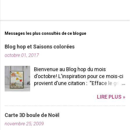
Messages les plus consultés de ce blogue
Blog hop et Saisons colorées
octobre 01, 2017
Bienvenue au Blog hop du mois
d'octobre! L'inspiration pour ce mois-ci
provient d'une citation : ''Efface le gris
de ta vie et allume les couleurs que tu
LIRE PLUS »
possèdes à l'intérieur!'' -pablopicasso
J'espère que vous apprécierez votre
tour de Blog Hop! N'hésitez pas à nous
Carte 3D boule de Noël
laisser des commentaires ça fait
novembre 25, 2009
toujours plaisir à lire! Bon Blog hop à