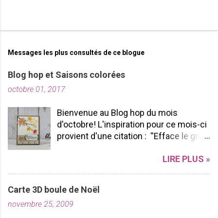
Messages les plus consultés de ce blogue
Blog hop et Saisons colorées
octobre 01, 2017
Bienvenue au Blog hop du mois
d'octobre! L'inspiration pour ce mois-ci
provient d'une citation : ''Efface le gris
de ta vie et allume les couleurs que tu
LIRE PLUS »
possèdes à l'intérieur!'' -pablopicasso
J'espère que vous apprécierez votre
tour de Blog Hop! N'hésitez pas à nous
Carte 3D boule de Noël
laisser des commentaires ça fait
novembre 25, 2009
toujours plaisir à lire! Bon Blog hop à
vous toutes! J'ai utilisé le SUPERBE lot