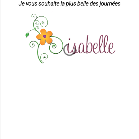
Je vous souhaite la plus belle des journées
C
o
m
m
e
n
t