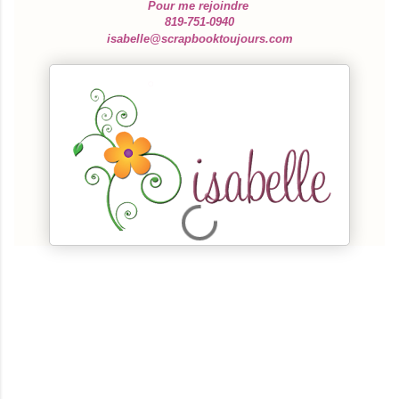
Pour me rejoindre
819-751-0940
isabelle@scrapbooktoujours.com
C
o
m