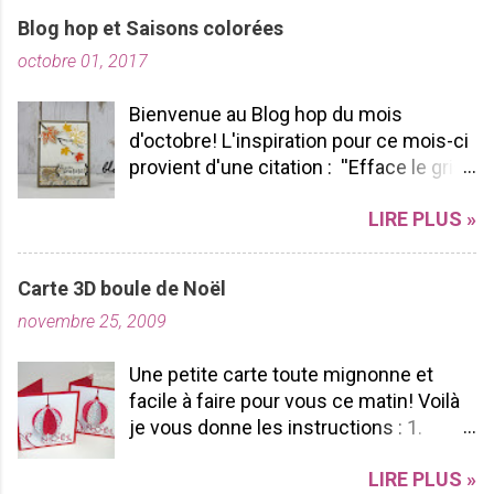
Blog hop et Saisons colorées
octobre 01, 2017
Bienvenue au Blog hop du mois
d'octobre! L'inspiration pour ce mois-ci
provient d'une citation : ''Efface le gris
de ta vie et allume les couleurs que tu
LIRE PLUS »
possèdes à l'intérieur!'' -pablopicasso
J'espère que vous apprécierez votre
tour de Blog Hop! N'hésitez pas à nous
Carte 3D boule de Noël
laisser des commentaires ça fait
novembre 25, 2009
toujours plaisir à lire! Bon Blog hop à
vous toutes! J'ai utilisé le SUPERBE lot
Une petite carte toute mignonne et
Saisons colorées, je l'aime par sa
facile à faire pour vous ce matin! Voilà
polyvalence et sa durabilité. Pourquoi?
je vous donne les instructions : 1.
Parce que nous pouvons l'utiliser tout
Coupez un carton rouge 6 po X 3po 2.
au long de l'année peu importe les
LIRE PLUS »
Pliez le en 2 ça fera une carte de 3x3 3.
saisons et les voeux sont vraiment