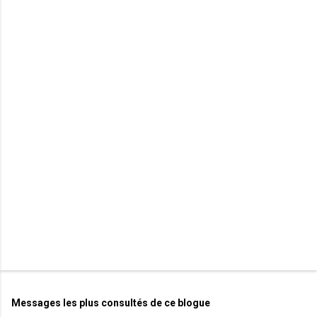
m
e
n
t
a
i
r
e
s
Messages les plus consultés de ce blogue