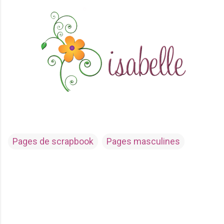
Pages de scrapbook
Pages masculines
C
o
m
m
e