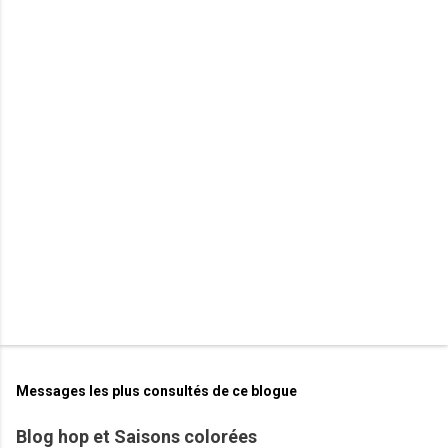
n
t
a
i
r
e
s
Messages les plus consultés de ce blogue
Blog hop et Saisons colorées