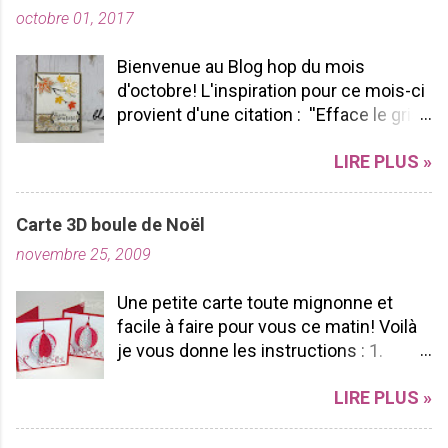
octobre 01, 2017
Bienvenue au Blog hop du mois
d'octobre! L'inspiration pour ce mois-ci
provient d'une citation : ''Efface le gris
de ta vie et allume les couleurs que tu
LIRE PLUS »
possèdes à l'intérieur!'' -pablopicasso
J'espère que vous apprécierez votre
tour de Blog Hop! N'hésitez pas à nous
Carte 3D boule de Noël
laisser des commentaires ça fait
novembre 25, 2009
toujours plaisir à lire! Bon Blog hop à
vous toutes! J'ai utilisé le SUPERBE lot
Une petite carte toute mignonne et
Saisons colorées, je l'aime par sa
facile à faire pour vous ce matin! Voilà
polyvalence et sa durabilité. Pourquoi?
je vous donne les instructions : 1.
Parce que nous pouvons l'utiliser tout
Coupez un carton rouge 6 po X 3po 2.
au long de l'année peu importe les
LIRE PLUS »
Pliez le en 2 ça fera une carte de 3x3 3.
saisons et les voeux sont vraiment
Coupez un carton blanc de 2 3/4po X 2
beaux et s'adaptent facilement à
3/4po 4. Collez le sur votre carton