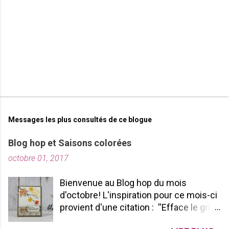
e
s
Messages les plus consultés de ce blogue
Blog hop et Saisons colorées
octobre 01, 2017
Bienvenue au Blog hop du mois
d'octobre! L'inspiration pour ce mois-ci
provient d'une citation : ''Efface le gris
de ta vie et allume les couleurs que tu