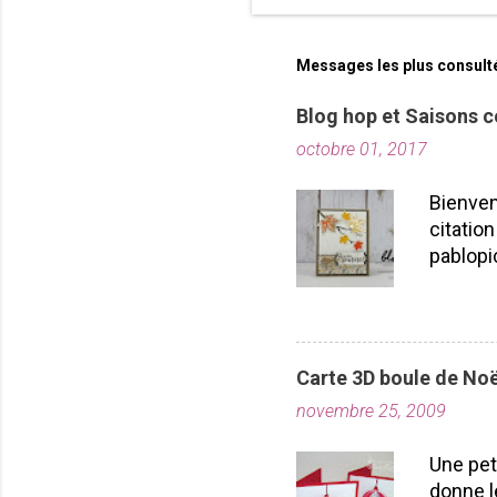
Messages les plus consult
Blog hop et Saisons c
octobre 01, 2017
Bienven
citation
pablopi
nous la
toutes!
durabil
importe
Carte 3D boule de Noë
plusieu
novembre 25, 2009
projet
Laflamm
Une pet
donne l