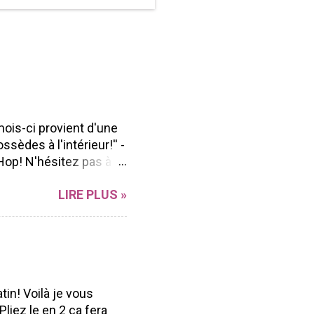
mois-ci provient d'une
ssèdes à l'intérieur!'' -
Hop! N'hésitez pas à
n Blog hop à vous
LIRE PLUS »
r sa polyvalence et sa
ong de l'année peu
ent facilement à
d'aller voir les beaux
ue Marika Lemay Anne
Andrée Catudal ...
tin! Voilà je vous
liez le en 2 ça fera