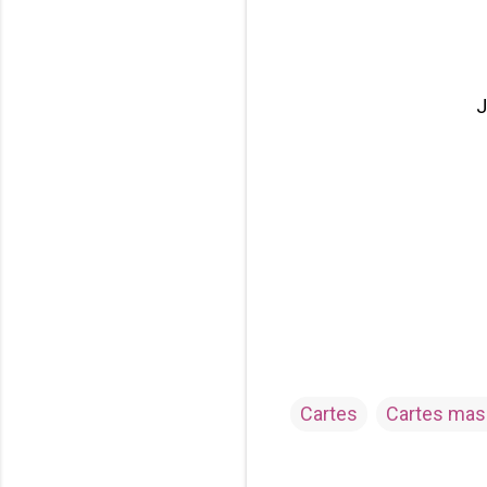
J
Cartes
Cartes mas
C