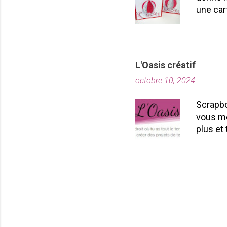
une car
carton r
poinçon
pouvez 
essayer
L'Oasis créatif
par la 
octobre 10, 2024
votre b
voilà vo
Scrapbo
vous ai
vous me
ferez pl
plus et 
convivi
abonnem
Les spé
créatif
GRATUIT.