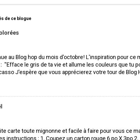
és de ce blogue
olorées
ue au Blog hop du mois d'octobre! L'inspiration pour ce 
 : ''Efface le gris de ta vie et allume les couleurs que tu po
casso J'espère que vous apprécierez votre tour de Blog 
isser des commentaires ça fait toujours plaisir à lire! Bo
 J'ai utilisé le SUPERBE lot Saisons colorées, je l'aime pa
ité. Pourquoi? Parce que nous pouvons l'utiliser tout au l
 les saisons et les voeux sont vraiment beaux et s'adapt
l
rs occasions. Lot Saisons Colorées N'oubliez surtout pas 
s de mes compagnes démonstratrices : France Labrecq
e Alexe Guillemette Isabelle Lefebvre VOUS ÊTES ICI 
ite carte toute mignonne et facile à faire pour vous ce ma
es instructions : 1. Coupez un carton rouge 6 po X 3po 2. P