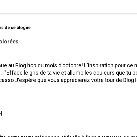
és de ce blogue
olorées
ue au Blog hop du mois d'octobre! L'inspiration pour ce 
 : ''Efface le gris de ta vie et allume les couleurs que tu po
casso J'espère que vous apprécierez votre tour de Blog 
isser des commentaires ça fait toujours plaisir à lire! Bo
 J'ai utilisé le SUPERBE lot Saisons colorées, je l'aime pa
ité. Pourquoi? Parce que nous pouvons l'utiliser tout au l
 les saisons et les voeux sont vraiment beaux et s'adapt
l
rs occasions. Lot Saisons Colorées N'oubliez surtout pas 
s de mes compagnes démonstratrices : France Labrecq
e Alexe Guillemette Isabelle Lefebvre VOUS ÊTES ICI 