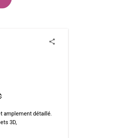
0$
et amplement détaillé.
ets 3D,