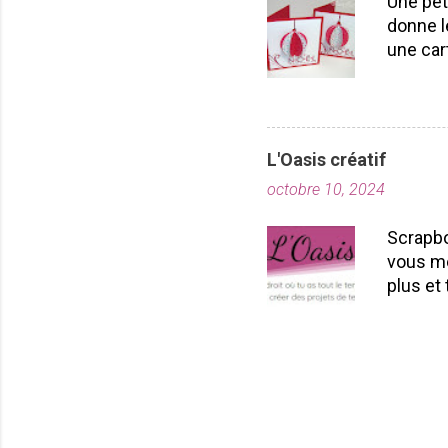
Une pet
donne l
une car
carton r
poinçon
pouvez 
essayer
L'Oasis créatif
par la 
octobre 10, 2024
votre b
voilà vo
Scrapbo
vous ai
vous me
ferez pl
plus et 
convivi
abonnem
Les spé
créatif
GRATUIT.