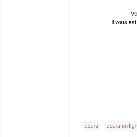
Vo
Il vous es
cours
cours en lig