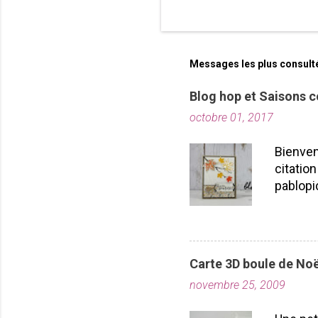
Messages les plus consult
Blog hop et Saisons c
octobre 01, 2017
Bienven
citation
pablopi
nous la
toutes!
durabil
importe
Carte 3D boule de Noë
plusieu
novembre 25, 2009
projet
Laflamm