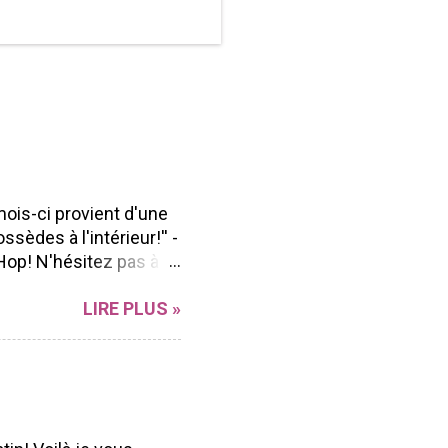
mois-ci provient d'une
ssèdes à l'intérieur!'' -
Hop! N'hésitez pas à
n Blog hop à vous
LIRE PLUS »
r sa polyvalence et sa
ong de l'année peu
ent facilement à
d'aller voir les beaux
ue Marika Lemay Anne
Andrée Catudal ...