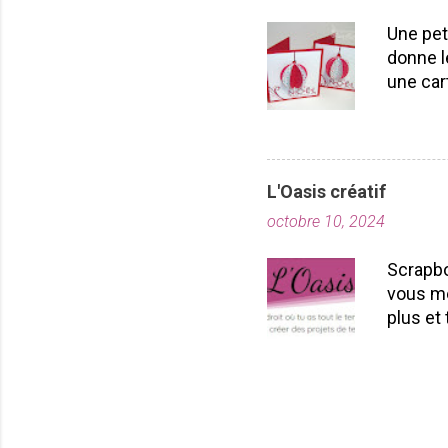
Laflamm
Une pet
donne l
une car
carton r
poinçon
pouvez 
essayer
L'Oasis créatif
par la 
octobre 10, 2024
votre b
voilà vo
Scrapbo
vous ai
vous me
ferez pl
plus et 
convivi
abonnem
Les spé
créatif
GRATUIT.