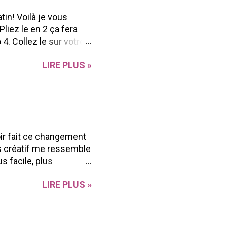
Andrée Catudal ...
tin! Voilà je vous
liez le en 2 ça fera
4. Collez le sur votre
nds (ici j'ai pris mon
LIRE PLUS »
s retailles) mais vous
tre carte (vous pouvez
ds 7. Collez vos ronds
ssinez une corde pour
crire à la main) Et
patant! J'espère que
oir fait ce changement
garanti que vous en
s créatif me ressemble
us facile, plus
igne ⭐ Mes
LIRE PLUS »
outique en ligne ⭐
oindre sur mon Oasis
 tu recevras un cours