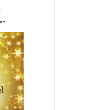
.
ire!