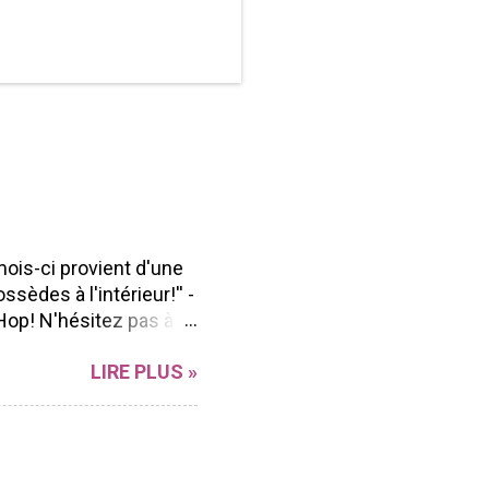
mois-ci provient d'une
ssèdes à l'intérieur!'' -
Hop! N'hésitez pas à
n Blog hop à vous
LIRE PLUS »
r sa polyvalence et sa
ong de l'année peu
ent facilement à
d'aller voir les beaux
ue Marika Lemay Anne