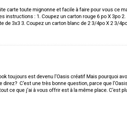
e Alexe Guillemette Isabelle Lefebvre VOUS ÊTES ICI 
ite carte toute mignonne et facile à faire pour vous ce ma
es instructions : 1. Coupez un carton rouge 6 po X 3po 2. P
te de 3x3 3. Coupez un carton blanc de 2 3/4po X 2 3/4po 
ouge Pour faire la petite boule de Noël 5. Poinçonnez 5 ro
 1 3/8 po) dans du papier à motif de Noël (parfait pour le
prendre n'importe lequel du moment que ça entre sur vo
 votre poinçon pétoncle aussi) 6. Pliez en 2 tout vos ron
moitié 8. Collez votre boule de Noël sur votre carte 9. De
oule 10. Estamper un voeux de Noël (vous pouvez aussi l'é
tre petite carte est terminé! Facile et avec un résultat é
ok toujours est devenu l'Oasis créatif Mais pourquoi av
mez! Amusez-vous à réaliser cette petite carte, je vous 
 direz? C'est une très bonne question, parce que l'Oasi
us d'une! ;) Bonne journé...
tout ce que j'ai à vous offrir est à la même place. C'est pl
able pour vous et pour moi. Tout est là ⭐ Mes cours en l
ents ⭐ Mes événements ⭐ Mes derniers projets ⭐ Ma b
ciaux ⭐ Comment me rejoindre Je t'invite à venir me rej
 et à t 'inscrire pour devenir membre de l'Oasis en cadeau
 Je te dis à bientôt sur l'Oasis