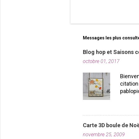
Messages les plus consult
Blog hop et Saisons c
octobre 01, 2017
Bienven
citation
pablopi
nous la
toutes!
durabil
importe
Carte 3D boule de Noë
plusieu
novembre 25, 2009
projet