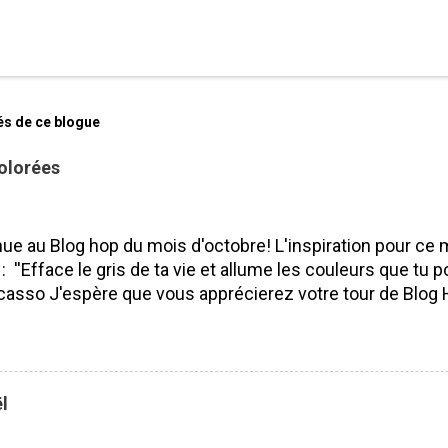
és de ce blogue
olorées
ue au Blog hop du mois d'octobre! L'inspiration pour ce 
 : ''Efface le gris de ta vie et allume les couleurs que tu po
casso J'espère que vous apprécierez votre tour de Blog 
isser des commentaires ça fait toujours plaisir à lire! Bo
 J'ai utilisé le SUPERBE lot Saisons colorées, je l'aime pa
ité. Pourquoi? Parce que nous pouvons l'utiliser tout au l
 les saisons et les voeux sont vraiment beaux et s'adapt
l
rs occasions. Lot Saisons Colorées N'oubliez surtout pas 
s de mes compagnes démonstratrices : France Labrecq