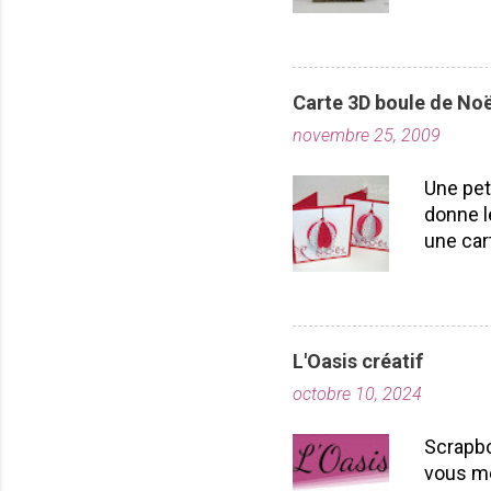
nous la
toutes!
durabil
importe
Carte 3D boule de Noë
plusieu
novembre 25, 2009
projet
Laflamm
Une pet
donne l
une car
carton r
poinçon
pouvez 
essayer
L'Oasis créatif
par la 
octobre 10, 2024
votre b
voilà vo
Scrapbo
vous ai
vous me
ferez pl