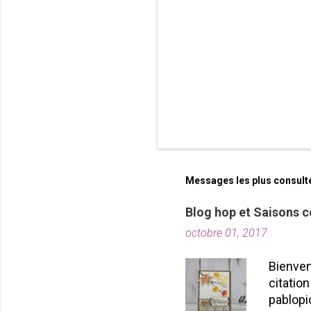
e
s
Messages les plus consult
Blog hop et Saisons c
octobre 01, 2017
Bienven
citation
pablopi