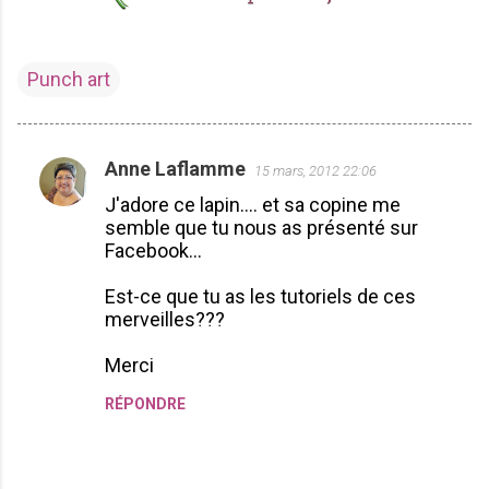
Punch art
Anne Laflamme
15 mars, 2012 22:06
C
J'adore ce lapin.... et sa copine me
o
semble que tu nous as présenté sur
m
Facebook...
m
Est-ce que tu as les tutoriels de ces
e
merveilles???
n
t
Merci
a
RÉPONDRE
i
r
e