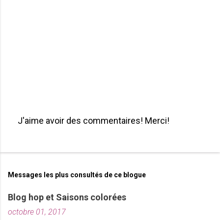
s
J'aime avoir des commentaires! Merci!
P
u
b
l
i
Messages les plus consultés de ce blogue
e
r
Blog hop et Saisons colorées
u
octobre 01, 2017
n