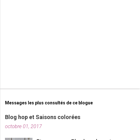
a
i
r
e
s
Messages les plus consultés de ce blogue
Blog hop et Saisons colorées
octobre 01, 2017