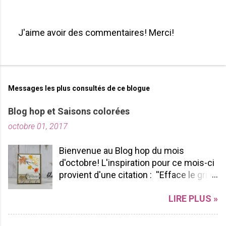
J'aime avoir des commentaires! Merci!
P
u
b
l
i
Messages les plus consultés de ce blogue
e
r
Blog hop et Saisons colorées
u
octobre 01, 2017
n
c
o
Bienvenue au Blog hop du mois
m
d'octobre! L'inspiration pour ce mois-ci
m
provient d'une citation : ''Efface le gris
e
de ta vie et allume les couleurs que tu
n
LIRE PLUS »
possèdes à l'intérieur!'' -pablopicasso
t
J'espère que vous apprécierez votre
a
tour de Blog Hop! N'hésitez pas à nous
i