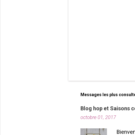
i
r
e
s
Messages les plus consult
Blog hop et Saisons c
octobre 01, 2017
Bienven