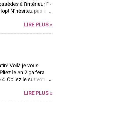
ssèdes à l'intérieur!'' -
Hop! N'hésitez pas à
n Blog hop à vous
LIRE PLUS »
r sa polyvalence et sa
ong de l'année peu
ent facilement à
d'aller voir les beaux
ue Marika Lemay Anne
Andrée Catudal ...
tin! Voilà je vous
liez le en 2 ça fera
4. Collez le sur votre
nds (ici j'ai pris mon
LIRE PLUS »
s retailles) mais vous
tre carte (vous pouvez
ds 7. Collez vos ronds
ssinez une corde pour
crire à la main) Et
patant! J'espère que