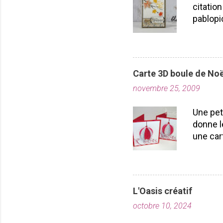
citation
pablopi
nous la
toutes!
durabil
importe
Carte 3D boule de Noë
plusieu
novembre 25, 2009
projet
Laflamm
Une pet
donne l
une car
carton r
poinçon
pouvez 
essayer
L'Oasis créatif
par la 
octobre 10, 2024
votre b
voilà vo