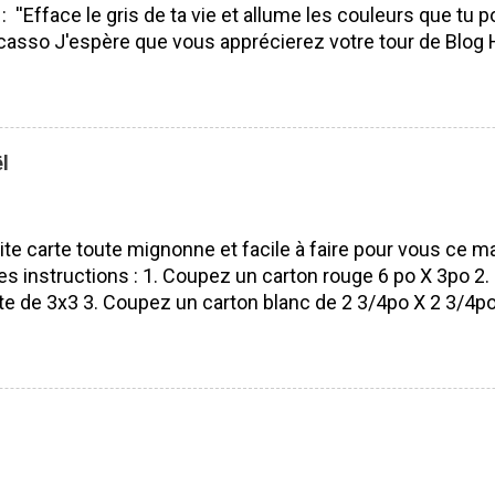
 : ''Efface le gris de ta vie et allume les couleurs que tu po
casso J'espère que vous apprécierez votre tour de Blog 
isser des commentaires ça fait toujours plaisir à lire! Bo
 J'ai utilisé le SUPERBE lot Saisons colorées, je l'aime pa
ité. Pourquoi? Parce que nous pouvons l'utiliser tout au l
 les saisons et les voeux sont vraiment beaux et s'adapt
l
rs occasions. Lot Saisons Colorées N'oubliez surtout pas 
s de mes compagnes démonstratrices : France Labrecq
e Alexe Guillemette Isabelle Lefebvre VOUS ÊTES ICI 
ite carte toute mignonne et facile à faire pour vous ce ma
es instructions : 1. Coupez un carton rouge 6 po X 3po 2. P
te de 3x3 3. Coupez un carton blanc de 2 3/4po X 2 3/4po 
ouge Pour faire la petite boule de Noël 5. Poinçonnez 5 ro
 1 3/8 po) dans du papier à motif de Noël (parfait pour le
prendre n'importe lequel du moment que ça entre sur vo
 votre poinçon pétoncle aussi) 6. Pliez en 2 tout vos ron
moitié 8. Collez votre boule de Noël sur votre carte 9. De
oule 10. Estamper un voeux de Noël (vous pouvez aussi l'é
tre petite carte est terminé! Facile et avec un résultat é