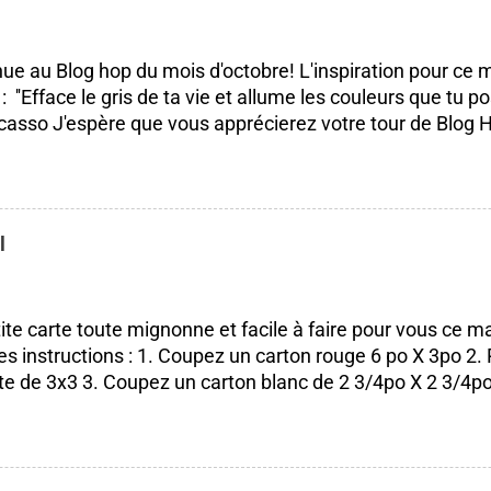
ue au Blog hop du mois d'octobre! L'inspiration pour ce m
 : ''Efface le gris de ta vie et allume les couleurs que tu pos
casso J'espère que vous apprécierez votre tour de Blog H
isser des commentaires ça fait toujours plaisir à lire! Bon
J'ai utilisé le SUPERBE lot Saisons colorées, je l'aime pa
ité. Pourquoi? Parce que nous pouvons l'utiliser tout au l
 les saisons et les voeux sont vraiment beaux et s'adapt
l
rs occasions. Lot Saisons Colorées N'oubliez surtout pas d
s de mes compagnes démonstratrices : France Labrecq
e Alexe Guillemette Isabelle Lefebvre VOUS ÊTES ICI
ite carte toute mignonne et facile à faire pour vous ce ma
es instructions : 1. Coupez un carton rouge 6 po X 3po 2. P
te de 3x3 3. Coupez un carton blanc de 2 3/4po X 2 3/4po 
ouge Pour faire la petite boule de Noël 5. Poinçonnez 5 ron
 1 3/8 po) dans du papier à motif de Noël (parfait pour le
prendre n'importe lequel du moment que ça entre sur vo
 votre poinçon pétoncle aussi) 6. Pliez en 2 tout vos rond