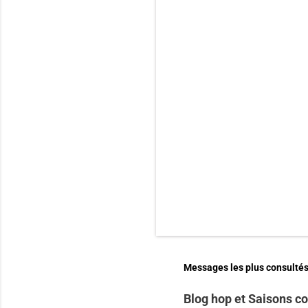
n
t
a
i
r
e
s
Messages les plus consultés
Blog hop et Saisons c