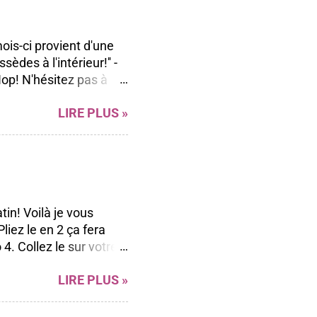
ois-ci provient d'une
sèdes à l'intérieur!'' -
op! N'hésitez pas à
 Blog hop à vous
LIRE PLUS »
r sa polyvalence et sa
ong de l'année peu
ent facilement à
'aller voir les beaux
ue Marika Lemay Anne
 Andrée Catudal ...
tin! Voilà je vous
liez le en 2 ça fera
4. Collez le sur votre
ds (ici j'ai pris mon
LIRE PLUS »
s retailles) mais vous
tre carte (vous pouvez
s 7. Collez vos ronds