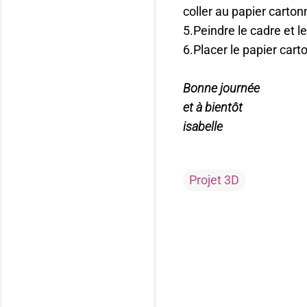
coller au papier carton
5.Peindre le cadre et 
6.Placer le papier cart
Bonne journée
et à bientôt
isabelle
Projet 3D
C
o
m
m
e