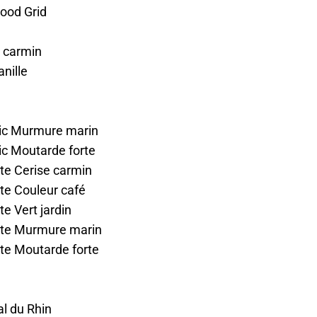
Good Grid
e carmin
nille
ic Murmure marin
c Moutarde forte
te Cerise carmin
te Couleur café
e Vert jardin
ite Murmure marin
te Moutarde forte
al du Rhin