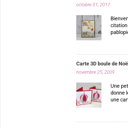
octobre 01, 2017
Bienven
citation
pablopi
nous la
toutes! 
durabil
importe
Carte 3D boule de Noë
plusieu
novembre 25, 2009
projet
Laflamm
Une pet
donne l
une car
carton r
poinçon
pouvez 
essayer