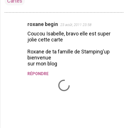
Cartes
roxane begin
23 août, 2011 23:58
C
Coucou Isabelle, bravo elle est super
o
jolie cette carte
m
m
Roxane de ta famille de Stamping'up
bienvenue
e
sur mon blog
n
RÉPONDRE
t
a
i
r
e
s