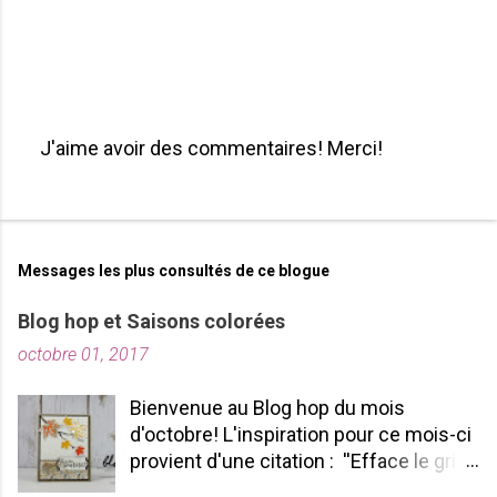
J'aime avoir des commentaires! Merci!
P
u
b
l
i
Messages les plus consultés de ce blogue
e
r
Blog hop et Saisons colorées
u
octobre 01, 2017
n
c
o
Bienvenue au Blog hop du mois
m
d'octobre! L'inspiration pour ce mois-ci
m
provient d'une citation : ''Efface le gris
e
de ta vie et allume les couleurs que tu