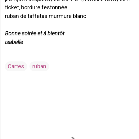
ticket, bordure festonnée
ruban de taffetas murmure blanc
Bonne soirée et à bientôt
isabelle
Cartes
ruban
C
o
m
m
e
n
t