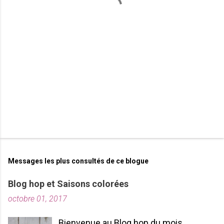
a
i
r
e
s
Messages les plus consultés de ce blogue
Blog hop et Saisons colorées
octobre 01, 2017
Bienvenue au Blog hop du mois