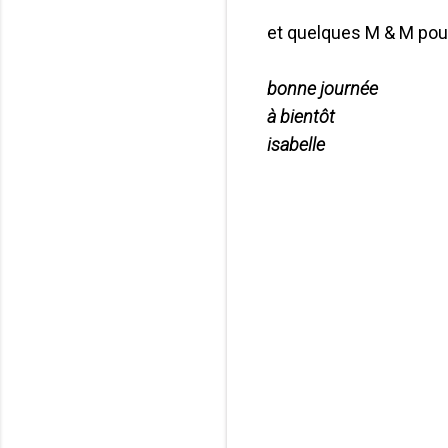
et quelques M & M pour 
bonne journée
à bientôt
isabelle
C
o
m
m
e
n
t
a