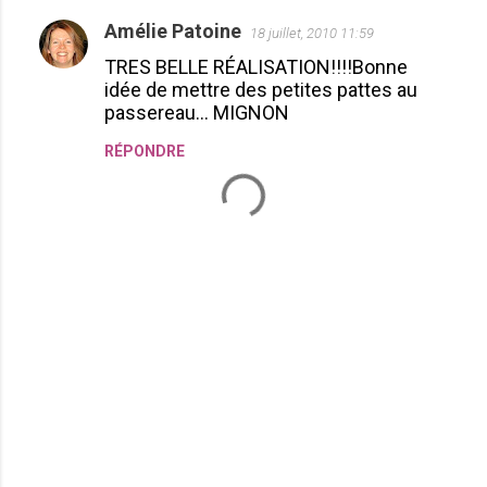
Amélie Patoine
18 juillet, 2010 11:59
C
TRES BELLE RÉALISATION!!!!Bonne
o
idée de mettre des petites pattes au
m
passereau... MIGNON
m
RÉPONDRE
e
n
t
a
i
r
e
s