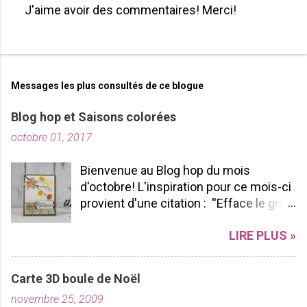
J'aime avoir des commentaires! Merci!
P
u
b
l
i
Messages les plus consultés de ce blogue
e
r
Blog hop et Saisons colorées
u
octobre 01, 2017
n
c
o
Bienvenue au Blog hop du mois
m
d'octobre! L'inspiration pour ce mois-ci
m
provient d'une citation : ''Efface le gris
e
de ta vie et allume les couleurs que tu
n
LIRE PLUS »
possèdes à l'intérieur!'' -pablopicasso
t
J'espère que vous apprécierez votre
a
tour de Blog Hop! N'hésitez pas à nous
i
Carte 3D boule de Noël
r
laisser des commentaires ça fait
e
novembre 25, 2009
toujours plaisir à lire! Bon Blog hop à