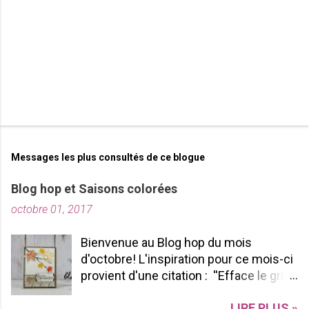
e
s
Messages les plus consultés de ce blogue
Blog hop et Saisons colorées
octobre 01, 2017
Bienvenue au Blog hop du mois
d'octobre! L'inspiration pour ce mois-ci
provient d'une citation : ''Efface le gris
de ta vie et allume les couleurs que tu
LIRE PLUS »
possèdes à l'intérieur!'' -pablopicasso