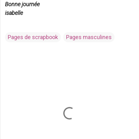
Bonne journée
isabelle
Pages de scrapbook
Pages masculines
C
o
m
m
e
n
t
a
i
r