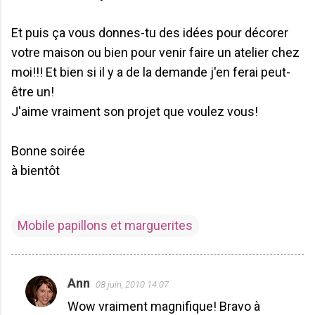
Et puis ça vous donnes-tu des idées pour décorer
votre maison ou bien pour venir faire un atelier chez
moi!!! Et bien si il y a de la demande j'en ferai peut-
être un!
J'aime vraiment son projet que voulez vous!
Bonne soirée
à bientôt
Mobile papillons et marguerites
Ann
08 juin, 2010 14:07
C
Wow vraiment magnifique! Bravo à
o