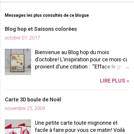
b
l
i
Messages les plus consultés de ce blogue
e
r
Blog hop et Saisons colorées
u
octobre 01, 2017
n
c
o
Bienvenue au Blog hop du mois
m
d'octobre! L'inspiration pour ce mois-ci
m
provient d'une citation : ''Efface le gris
e
de ta vie et allume les couleurs que tu
n
LIRE PLUS »
possèdes à l'intérieur!'' -pablopicasso
t
J'espère que vous apprécierez votre
a
tour de Blog Hop! N'hésitez pas à nous
i
Carte 3D boule de Noël
r
laisser des commentaires ça fait
e
novembre 25, 2009
toujours plaisir à lire! Bon Blog hop à
vous toutes! J'ai utilisé le SUPERBE lot
Une petite carte toute mignonne et
Saisons colorées, je l'aime par sa
facile à faire pour vous ce matin! Voilà
polyvalence et sa durabilité. Pourquoi?