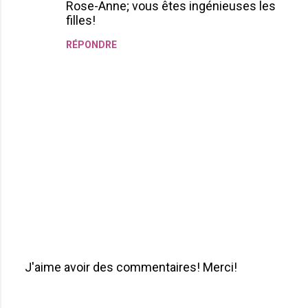
Rose-Anne; vous êtes ingénieuses les
m
filles!
m
RÉPONDRE
e
n
t
a
i
r
e
s
J'aime avoir des commentaires! Merci!
P
u