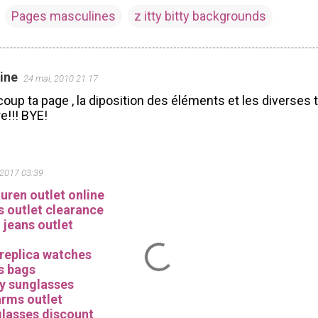
Pages masculines
z itty bitty backgrounds
ine
24 mai, 2010 21:17
oup ta page , la diposition des éléments et les diverses 
e!!! BYE!
 2017 03:39
auren outlet online
s outlet clearance
n jeans outlet
 replica watches
s bags
y sunglasses
rms outlet
glasses discount