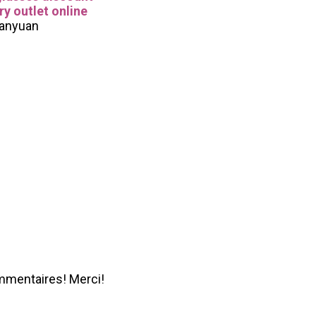
y outlet online
anyuan
mmentaires! Merci!