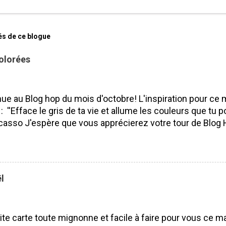
és de ce blogue
olorées
ue au Blog hop du mois d'octobre! L'inspiration pour ce 
 : ''Efface le gris de ta vie et allume les couleurs que tu po
casso J'espère que vous apprécierez votre tour de Blog 
isser des commentaires ça fait toujours plaisir à lire! Bo
 J'ai utilisé le SUPERBE lot Saisons colorées, je l'aime pa
ité. Pourquoi? Parce que nous pouvons l'utiliser tout au l
 les saisons et les voeux sont vraiment beaux et s'adapt
l
rs occasions. Lot Saisons Colorées N'oubliez surtout pas 
s de mes compagnes démonstratrices : France Labrecq
e Alexe Guillemette Isabelle Lefebvre VOUS ÊTES ICI 
ite carte toute mignonne et facile à faire pour vous ce ma