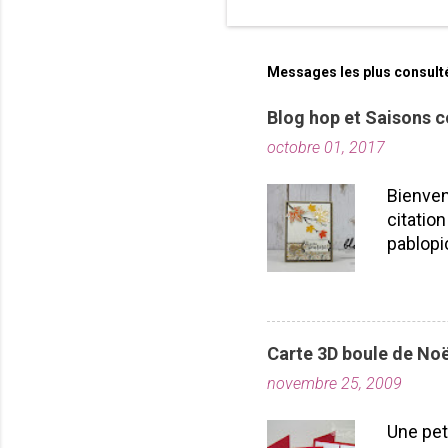
b
l
i
Messages les plus consult
e
r
Blog hop et Saisons c
u
n
octobre 01, 2017
c
o
Bienven
m
citation
m
pablopi
e
n
nous la
t
toutes!
a
durabil
i
importe
r
Carte 3D boule de Noë
plusieu
e
novembre 25, 2009
projet
Laflamm
Une pet