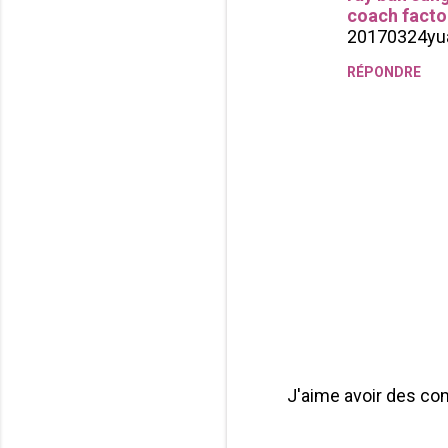
coach factor
20170324yu
RÉPONDRE
J'aime avoir des co
P
u