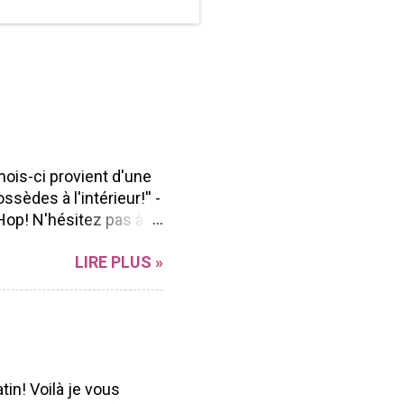
mois-ci provient d'une
ssèdes à l'intérieur!'' -
Hop! N'hésitez pas à
n Blog hop à vous
LIRE PLUS »
r sa polyvalence et sa
ong de l'année peu
ent facilement à
d'aller voir les beaux
ue Marika Lemay Anne
Andrée Catudal ...
tin! Voilà je vous