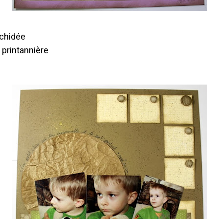
rchidée
 printannière