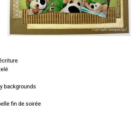
e
écriture
telé
tty backgrounds
lle fin de soirée