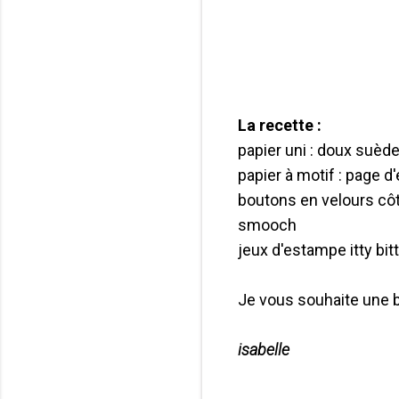
La recette :
papier uni : doux suèd
papier à motif : page d'
boutons en velours cô
smooch
jeux d'estampe itty bi
Je vous souhaite une be
isabelle