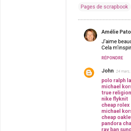
Pages de scrapbook
Amélie Pato
C
J'aime beauc
o
Cela m'inspir
m
RÉPONDRE
m
e
John
24 mars,
n
polo ralph l
t
michael kor
a
true religio
nike flyknit
i
cheap rolex
r
michael kor
e
cheap oakle
pandora cha
s
ray ban sun