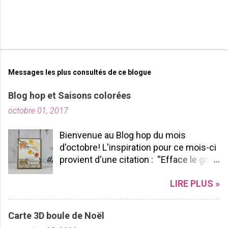
Messages les plus consultés de ce blogue
Blog hop et Saisons colorées
octobre 01, 2017
Bienvenue au Blog hop du mois
d'octobre! L'inspiration pour ce mois-ci
provient d'une citation : ''Efface le gris
de ta vie et allume les couleurs que tu
LIRE PLUS »
possèdes à l'intérieur!'' -pablopicasso
J'espère que vous apprécierez votre
tour de Blog Hop! N'hésitez pas à nous
Carte 3D boule de Noël
laisser des commentaires ça fait