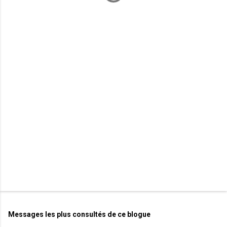
m
e
n
t
a
i
r
e
s
Messages les plus consultés de ce blogue