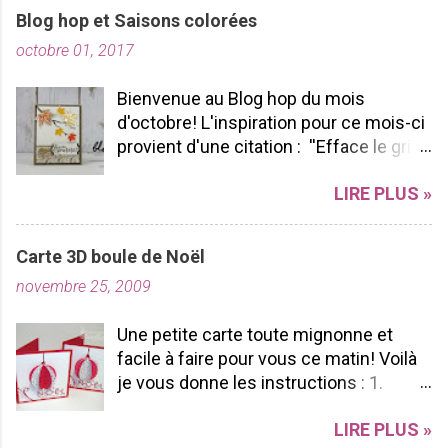
Blog hop et Saisons colorées
octobre 01, 2017
Bienvenue au Blog hop du mois
d'octobre! L'inspiration pour ce mois-ci
provient d'une citation : ''Efface le gris
de ta vie et allume les couleurs que tu
LIRE PLUS »
possèdes à l'intérieur!'' -pablopicasso
J'espère que vous apprécierez votre
tour de Blog Hop! N'hésitez pas à nous
Carte 3D boule de Noël
laisser des commentaires ça fait
novembre 25, 2009
toujours plaisir à lire! Bon Blog hop à
vous toutes! J'ai utilisé le SUPERBE lot
Une petite carte toute mignonne et
Saisons colorées, je l'aime par sa
facile à faire pour vous ce matin! Voilà
polyvalence et sa durabilité. Pourquoi?
je vous donne les instructions : 1.
Parce que nous pouvons l'utiliser tout
Coupez un carton rouge 6 po X 3po 2.
au long de l'année peu importe les
LIRE PLUS »
Pliez le en 2 ça fera une carte de 3x3 3.
saisons et les voeux sont vraiment