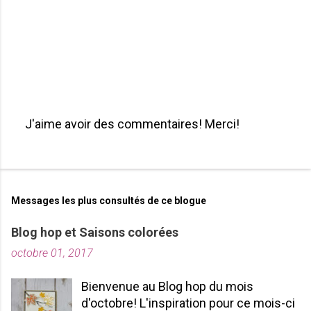
J'aime avoir des commentaires! Merci!
P
u
b
l
i
Messages les plus consultés de ce blogue
e
r
Blog hop et Saisons colorées
u
octobre 01, 2017
n
c
o
Bienvenue au Blog hop du mois
m
d'octobre! L'inspiration pour ce mois-ci