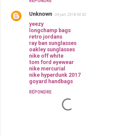
RÉPONDRE
a
i
Unknown
04 juin, 2018 00:42
r
yeezy
e
longchamp bags
s
retro jordans
ray ban sunglasses
oakley sunglasses
nike off white
tom ford eyewear
nike mercurial
nike hyperdunk 2017
goyard handbags
RÉPONDRE