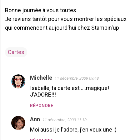
Bonne journée à vous toutes
Je reviens tantôt pour vous montrer les spéciaux
qui commencent aujourd'hui chez Stampin'up!
Cartes
Michelle
11 décembre, 2009 09:48
C
Isabelle, ta carte est ....magique!
o
J'ADORE!!!
m
RÉPONDRE
m
e
Ann
11 décembre, 2009 11:10
n
Moi aussi je l'adore, j'en veux une :)
t