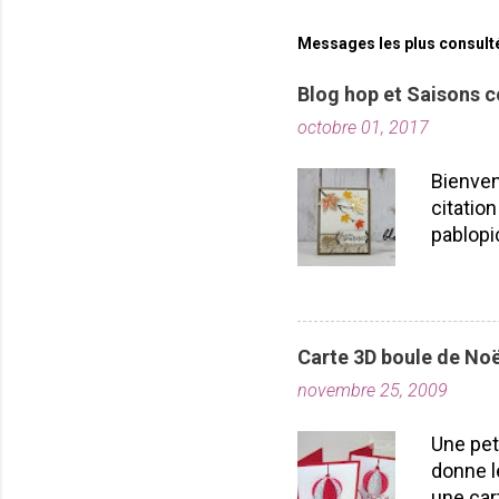
Messages les plus consult
Blog hop et Saisons c
octobre 01, 2017
Bienven
citation
pablopi
nous la
toutes!
durabil
importe
Carte 3D boule de Noë
plusieu
novembre 25, 2009
projet
Laflamm
Une pet
donne l
une car