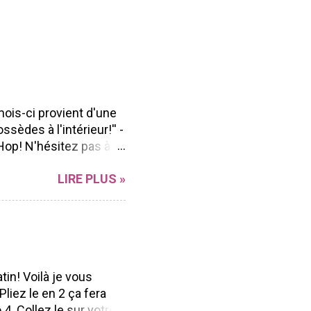
mois-ci provient d'une
ssèdes à l'intérieur!'' -
Hop! N'hésitez pas à
n Blog hop à vous
LIRE PLUS »
r sa polyvalence et sa
ong de l'année peu
ent facilement à
d'aller voir les beaux
ue Marika Lemay Anne
Andrée Catudal ...
tin! Voilà je vous
liez le en 2 ça fera
4. Collez le sur votre