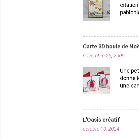
citation
m
pablopi
e
n
nous la
t
toutes!
a
durabil
i
importe
r
Carte 3D boule de Noë
plusieu
e
novembre 25, 2009
projet
Laflamm
Une pet
donne l
une car
carton r
poinçon
pouvez 
essayer
L'Oasis créatif
par la 
octobre 10, 2024
votre b
voilà vo