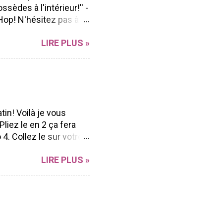
ssèdes à l'intérieur!'' -
Hop! N'hésitez pas à
n Blog hop à vous
LIRE PLUS »
r sa polyvalence et sa
ong de l'année peu
ent facilement à
d'aller voir les beaux
ue Marika Lemay Anne
Andrée Catudal ...
tin! Voilà je vous
liez le en 2 ça fera
4. Collez le sur votre
nds (ici j'ai pris mon
LIRE PLUS »
s retailles) mais vous
tre carte (vous pouvez
ds 7. Collez vos ronds
ssinez une corde pour
crire à la main) Et
patant! J'espère que