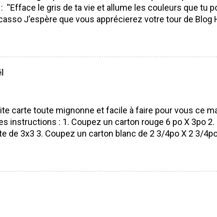
 : ''Efface le gris de ta vie et allume les couleurs que tu po
casso J'espère que vous apprécierez votre tour de Blog 
isser des commentaires ça fait toujours plaisir à lire! Bo
 J'ai utilisé le SUPERBE lot Saisons colorées, je l'aime pa
ité. Pourquoi? Parce que nous pouvons l'utiliser tout au l
 les saisons et les voeux sont vraiment beaux et s'adapt
l
rs occasions. Lot Saisons Colorées N'oubliez surtout pas 
s de mes compagnes démonstratrices : France Labrecq
e Alexe Guillemette Isabelle Lefebvre VOUS ÊTES ICI 
ite carte toute mignonne et facile à faire pour vous ce ma
es instructions : 1. Coupez un carton rouge 6 po X 3po 2. P
te de 3x3 3. Coupez un carton blanc de 2 3/4po X 2 3/4po 
ouge Pour faire la petite boule de Noël 5. Poinçonnez 5 ro
 1 3/8 po) dans du papier à motif de Noël (parfait pour le
prendre n'importe lequel du moment que ça entre sur vo
 votre poinçon pétoncle aussi) 6. Pliez en 2 tout vos ron
moitié 8. Collez votre boule de Noël sur votre carte 9. De
oule 10. Estamper un voeux de Noël (vous pouvez aussi l'é
tre petite carte est terminé! Facile et avec un résultat é