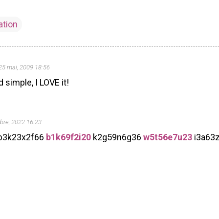
ation
25 mai, 2009 18:56
 simple, I LOVE it!
bre, 2022 16:23
b3k23x2f66
b1k69f2i20
k2g59n6g36
w5t56e7u23
i3a63