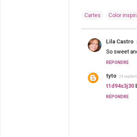
Cartes
Color inspir
Lila Castro
C
So sweet and
o
m
RÉPONDRE
m
tyto
24 septem
e
t1d94s3j30
n
t
RÉPONDRE
a
i
r
e