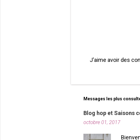
s
J'aime avoir des co
P
u
b
l
i
Messages les plus consult
e
r
Blog hop et Saisons c
u
n
octobre 01, 2017
c
o
Bienven
m