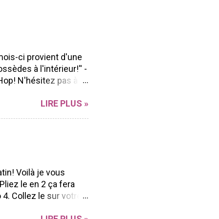
mois-ci provient d'une
ssèdes à l'intérieur!'' -
Hop! N'hésitez pas à
n Blog hop à vous
LIRE PLUS »
r sa polyvalence et sa
ong de l'année peu
ent facilement à
d'aller voir les beaux
ue Marika Lemay Anne
Andrée Catudal ...
tin! Voilà je vous
liez le en 2 ça fera
4. Collez le sur votre
nds (ici j'ai pris mon
LIRE PLUS »