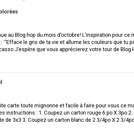
olorées
ue au Blog hop du mois d'octobre! L'inspiration pour ce 
 : ''Efface le gris de ta vie et allume les couleurs que tu po
casso J'espère que vous apprécierez votre tour de Blog 
isser des commentaires ça fait toujours plaisir à lire! Bo
 J'ai utilisé le SUPERBE lot Saisons colorées, je l'aime pa
ité. Pourquoi? Parce que nous pouvons l'utiliser tout au l
 les saisons et les voeux sont vraiment beaux et s'adapt
l
rs occasions. Lot Saisons Colorées N'oubliez surtout pas 
s de mes compagnes démonstratrices : France Labrecq
e Alexe Guillemette Isabelle Lefebvre VOUS ÊTES ICI 
ite carte toute mignonne et facile à faire pour vous ce ma
es instructions : 1. Coupez un carton rouge 6 po X 3po 2. P
te de 3x3 3. Coupez un carton blanc de 2 3/4po X 2 3/4po 
ouge Pour faire la petite boule de Noël 5. Poinçonnez 5 ro