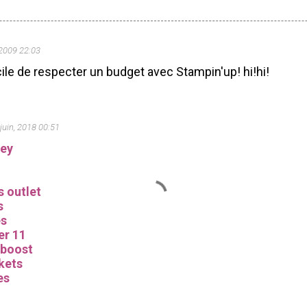
 2009 22:03
cile de respecter un budget avec Stampin'up! hi!hi!
juin, 2018 00:51
sey
s outlet
s
es
er 11
 boost
kets
es