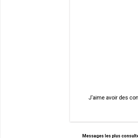
J'aime avoir des co
P
u
b
l
i
Messages les plus consult
e