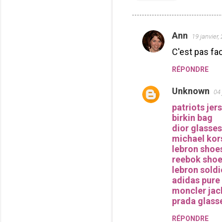
Ann
19 janvier,
C
C'est pas fa
o
m
RÉPONDRE
m
Unknown
04 
e
patriots jer
n
birkin bag
t
dior glasses
a
michael kor
lebron shoe
i
reebok sho
r
lebron soldi
e
adidas pure
moncler jac
s
prada glass
RÉPONDRE