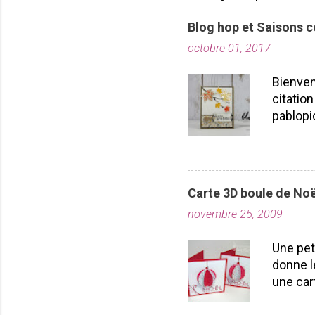
r
Blog hop et Saisons c
u
n
octobre 01, 2017
c
o
Bienven
m
citation
m
pablopi
e
n
nous la
t
toutes!
a
durabil
i
importe
r
Carte 3D boule de Noë
plusieu
e
novembre 25, 2009
projet
Laflamm
Une pet
donne l
une car
carton r