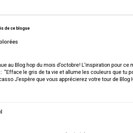
és de ce blogue
olorées
ue au Blog hop du mois d'octobre! L'inspiration pour ce 
 : ''Efface le gris de ta vie et allume les couleurs que tu po
casso J'espère que vous apprécierez votre tour de Blog 
isser des commentaires ça fait toujours plaisir à lire! Bo
 J'ai utilisé le SUPERBE lot Saisons colorées, je l'aime pa
ité. Pourquoi? Parce que nous pouvons l'utiliser tout au l
 les saisons et les voeux sont vraiment beaux et s'adapt
l
rs occasions. Lot Saisons Colorées N'oubliez surtout pas 
s de mes compagnes démonstratrices : France Labrecq
e Alexe Guillemette Isabelle Lefebvre VOUS ÊTES ICI 