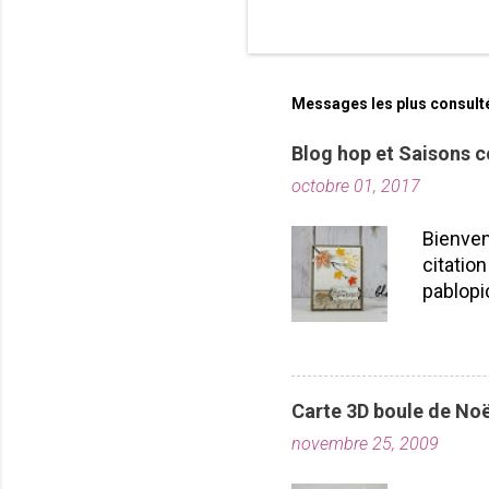
Messages les plus consult
Blog hop et Saisons c
octobre 01, 2017
Bienven
citation
pablopi
nous la
toutes!
durabil
importe
Carte 3D boule de Noë
plusieu
novembre 25, 2009
projet
Laflamm