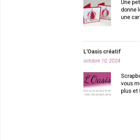
Une pet
donne l
une car
carton r
poinçon
pouvez 
essayer
L'Oasis créatif
par la 
octobre 10, 2024
votre b
voilà vo
Scrapbo
vous ai
vous me
ferez pl
plus et 
convivi
abonnem
Les spé
créatif
GRATUIT.