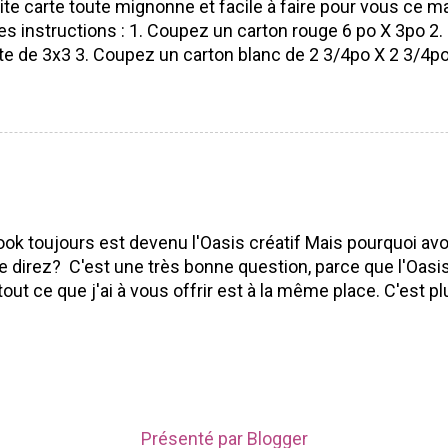
ite carte toute mignonne et facile à faire pour vous ce ma
es instructions : 1. Coupez un carton rouge 6 po X 3po 2. P
te de 3x3 3. Coupez un carton blanc de 2 3/4po X 2 3/4po 
ouge Pour faire la petite boule de Noël 5. Poinçonnez 5 ro
 1 3/8 po) dans du papier à motif de Noël (parfait pour le
prendre n'importe lequel du moment que ça entre sur vo
 votre poinçon pétoncle aussi) 6. Pliez en 2 tout vos ron
moitié 8. Collez votre boule de Noël sur votre carte 9. De
oule 10. Estamper un voeux de Noël (vous pouvez aussi l'é
tre petite carte est terminé! Facile et avec un résultat é
ok toujours est devenu l'Oasis créatif Mais pourquoi av
mez! Amusez-vous à réaliser cette petite carte, je vous 
 direz? C'est une très bonne question, parce que l'Oasi
us d'une! ;) Bonne journé...
tout ce que j'ai à vous offrir est à la même place. C'est pl
able pour vous et pour moi. Tout est là ⭐ Mes cours en l
ents ⭐ Mes événements ⭐ Mes derniers projets ⭐ Ma b
ciaux ⭐ Comment me rejoindre Je t'invite à venir me rej
 et à t 'inscrire pour devenir membre de l'Oasis en cadeau
 Je te dis à bientôt sur l'Oasis
Présenté par Blogger