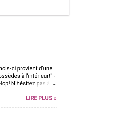
mois-ci provient d'une
ssèdes à l'intérieur!'' -
Hop! N'hésitez pas à
n Blog hop à vous
LIRE PLUS »
r sa polyvalence et sa
ong de l'année peu
ent facilement à
d'aller voir les beaux
ue Marika Lemay Anne
Andrée Catudal ...