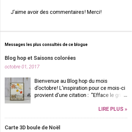
J'aime avoir des commentaires! Merci!
P
u
b
l
i
Messages les plus consultés de ce blogue
e
r
Blog hop et Saisons colorées
u
octobre 01, 2017
n
c
o
Bienvenue au Blog hop du mois
m
d'octobre! L'inspiration pour ce mois-ci
m
provient d'une citation : ''Efface le gris
e
de ta vie et allume les couleurs que tu
n
LIRE PLUS »
possèdes à l'intérieur!'' -pablopicasso
t
J'espère que vous apprécierez votre
a
tour de Blog Hop! N'hésitez pas à nous
i
Carte 3D boule de Noël
r
laisser des commentaires ça fait