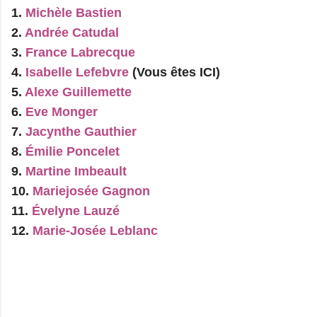
1.
Michèle Bastien
2.
Andrée Catudal
3.
France Labrecque
4.
Isabelle Lefebvre
(Vous êtes ICI)
5.
Alexe Guillemette
6.
Eve Monger
7.
Jacynthe Gauthier
8.
Émilie Poncelet
9.
Martine Imbeault
10.
Mariejosée Gagnon
11.
Évelyne Lauzé
12.
Marie-Josée Leblanc