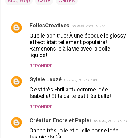
Blog Hop
carte
Cartes
FoliesCreatives
09 avril, 2020 10:32
C
Quelle bon truc! À une époque le glossy
o
effect était tellement populaire!
m
Ramenons le à la vie avec la colle
m
liquide!
e
RÉPONDRE
n
Sylvie Lauzé
t
09 avril, 2020 10:48
a
C'est très «brillant» comme idée
Isabelle! Et ta carte est très belle!
i
r
RÉPONDRE
e
Création Encre et Papier
09 avril, 2020 15:00
s
Ohhhh très jolie et quelle bonne idée
tes picots 😊