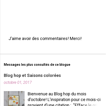
J'aime avoir des commentaires! Merci!
P
u
b
l
i
Messages les plus consultés de ce blogue
e
r
Blog hop et Saisons colorées
u
octobre 01, 2017
n
c
o
Bienvenue au Blog hop du mois
m
d'octobre! L'inspiration pour ce mois-ci
m
provient d'une citation : ''Efface le gris