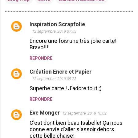
Inspiration Scrapfolie
C
12 septembre, 2019 07:53
o
Encore une fois une très jolie carte!
m
Bravo!!!!
m
RÉPONDRE
e
n
Création Encre et Papier
t
12 septembre, 2019 09:23
a
Superbe carte ! J'adore tout ;)
i
RÉPONDRE
r
Eve Monger
e
12 septembre, 2019 10:02
s
C'est dont bien beau Isabelle! Ça nous
donne envie d'aller s'assoir dehors
cette belle chaise!